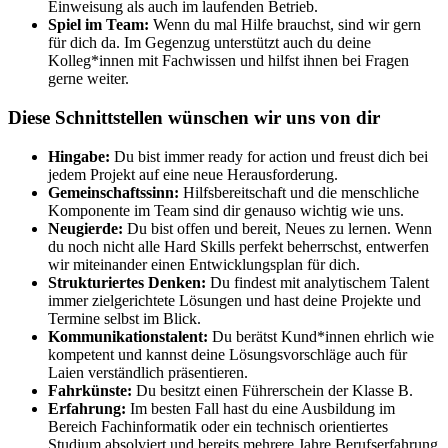
Einweisung als auch im laufenden Betrieb.
Spiel im Team:
Wenn du mal Hilfe brauchst, sind wir gern
für dich da. Im Gegenzug unterstützt auch du deine
Kolleg*innen mit Fachwissen und hilfst ihnen bei Fragen
gerne weiter.
Diese Schnittstellen wünschen wir uns von dir
Hingabe:
Du bist immer ready for action und freust dich bei
jedem Projekt auf eine neue Herausforderung.
Gemeinschaftssinn:
Hilfsbereitschaft und die menschliche
Komponente im Team sind dir genauso wichtig wie uns.
Neugierde:
Du bist offen und bereit, Neues zu lernen. Wenn
du noch nicht alle Hard Skills perfekt beherrschst, entwerfen
wir miteinander einen Entwicklungsplan für dich.
Strukturiertes Denken:
Du findest mit analytischem Talent
immer zielgerichtete Lösungen und hast deine Projekte und
Termine selbst im Blick.
Kommunikationstalent:
Du berätst Kund*innen ehrlich wie
kompetent und kannst deine Lösungsvorschläge auch für
Laien verständlich präsentieren.
Fahrkünste:
Du besitzt einen Führerschein der Klasse B.
Erfahrung:
Im besten Fall hast du eine Ausbildung im
Bereich Fachinformatik oder ein technisch orientiertes
Studium absolviert und bereits mehrere Jahre Berufserfahrung