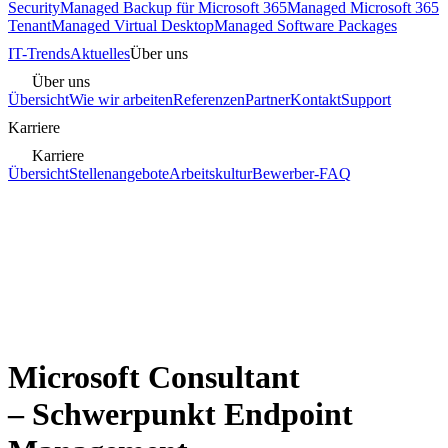
Security
Managed Backup für Microsoft 365
Managed Microsoft 365
Tenant
Managed Virtual Desktop
Managed Software Packages
IT-Trends
Aktuelles
Über uns
Über uns
Übersicht
Wie wir arbeiten
Referenzen
Partner
Kontakt
Support
Karriere
Karriere
Übersicht
Stellenangebote
Arbeitskultur
Bewerber-FAQ
Microsoft Consultant
– Schwerpunkt Endpoint