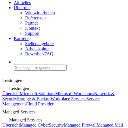
Aktuelles
Über uns
Wie wir arbeiten
Referenzen
Partner
Kontakt
Support
Karriere
Stellenangebote
Arbeitskultur
Bewerber-FAQ
Leistungen
Leistungen
Übersicht
Microsoft Solutions
Microsoft Workshops
Network &
Security
Storage & Backup
Workplace Services
Service
Management
Cloud Provider
Managed Services
Managed Services
Übersicht
Managed CyberSecurity
Managed Firewall
Managed Mail