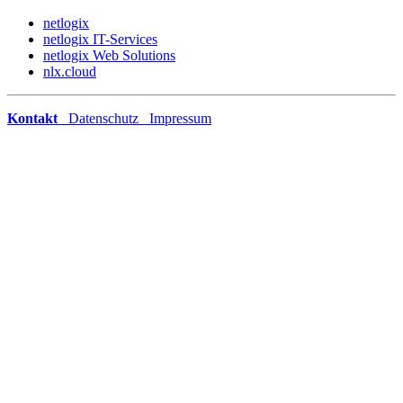
netlogix
netlogix IT-Services
netlogix Web Solutions
nlx.cloud
Kontakt
Datenschutz
Impressum