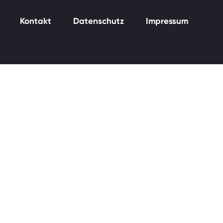
netlogix
Kontakt
Datenschutz
Impressum
netlogix IT-Services
netlogix Web Solutions
nlx.cloud