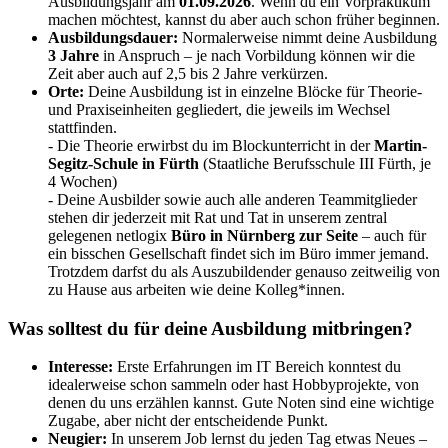
Ausbildungsjahr am
01.09.2026
. Wenn du ein Vorpraktikum
machen möchtest, kannst du aber auch schon früher beginnen.
Ausbildungsdauer:
Normalerweise nimmt deine Ausbildung
3 Jahre
in Anspruch – je nach Vorbildung können wir die
Zeit aber auch auf 2,5 bis 2 Jahre verkürzen.
Orte:
Deine Ausbildung ist in einzelne Blöcke für Theorie-
und Praxiseinheiten gegliedert, die jeweils im Wechsel
stattfinden.
- Die Theorie erwirbst du im Blockunterricht in der
Martin-
Segitz-Schule in Fürth
(Staatliche Berufsschule III Fürth, je
4 Wochen)
- Deine Ausbilder sowie auch alle anderen Teammitglieder
stehen dir jederzeit mit Rat und Tat in unserem zentral
gelegenen netlogix
Büro in Nürnberg zur Seite
– auch für
ein bisschen Gesellschaft findet sich im Büro immer jemand.
Trotzdem darfst du als Auszubildender genauso zeitweilig von
zu Hause aus arbeiten wie deine Kolleg*innen.
Was solltest du für deine Ausbildung mitbringen?
Interesse:
Erste Erfahrungen im IT Bereich konntest du
idealerweise schon sammeln oder hast Hobbyprojekte, von
denen du uns erzählen kannst. Gute Noten sind eine wichtige
Zugabe, aber nicht der entscheidende Punkt.
Neugier:
In unserem Job lernst du jeden Tag etwas Neues –