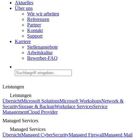
Aktuelles
Über uns
Wie wir arbeiten
Referenzen
Partner
Kontakt
Support
Karriere
Stellenangebote
Arbeitskultur
Bewerber-FAQ
Leistungen
Leistungen
Übersicht
Microsoft Solutions
Microsoft Workshops
Network &
Security
Storage & Backup
Workplace Services
Service
Management
Cloud Provider
Managed Services
Managed Services
Übersicht
Managed CyberSecurity
Managed Firewall
Managed Mail