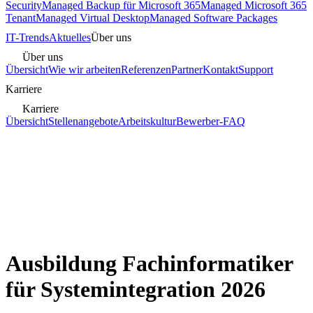
Security
Managed Backup für Microsoft 365
Managed Microsoft 365
Tenant
Managed Virtual Desktop
Managed Software Packages
IT-Trends
Aktuelles
Über uns
Über uns
Übersicht
Wie wir arbeiten
Referenzen
Partner
Kontakt
Support
Karriere
Karriere
Übersicht
Stellenangebote
Arbeitskultur
Bewerber-FAQ
Ausbildung Fachinformatiker
für Systemintegration 2026