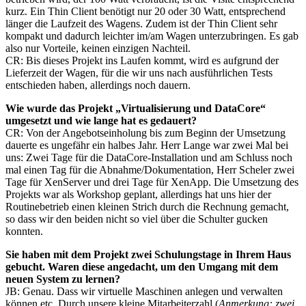
kurz. Ein Thin Client benötigt nur 20 oder 30 Watt, entsprechend
länger die Laufzeit des Wagens. Zudem ist der Thin Client sehr
kompakt und dadurch leichter im/am Wagen unterzubringen. Es gab
also nur Vorteile, keinen einzigen Nachteil.
CR: Bis dieses Projekt ins Laufen kommt, wird es aufgrund der
Lieferzeit der Wagen, für die wir uns nach ausführlichen Tests
entschieden haben, allerdings noch dauern.
Wie wurde das Projekt „Virtualisierung und DataCore“
umgesetzt und wie lange hat es gedauert?
CR: Von der Angebotseinholung bis zum Beginn der Umsetzung
dauerte es ungefähr ein halbes Jahr. Herr Lange war zwei Mal bei
uns: Zwei Tage für die DataCore-Installation und am Schluss noch
mal einen Tag für die Abnahme/Dokumentation, Herr Scheler zwei
Tage für XenServer und drei Tage für XenApp. Die Umsetzung des
Projekts war als Workshop geplant, allerdings hat uns hier der
Routinebetrieb einen kleinen Strich durch die Rechnung gemacht,
so dass wir den beiden nicht so viel über die Schulter gucken
konnten.
Sie haben mit dem Projekt zwei Schulungstage in Ihrem Haus
gebucht. Waren diese angedacht, um den Umgang mit dem
neuen System zu lernen?
JB: Genau. Dass wir virtuelle Maschinen anlegen und verwalten
können etc. Durch unsere kleine Mitarbeiterzahl (
Anmerkung: zwei