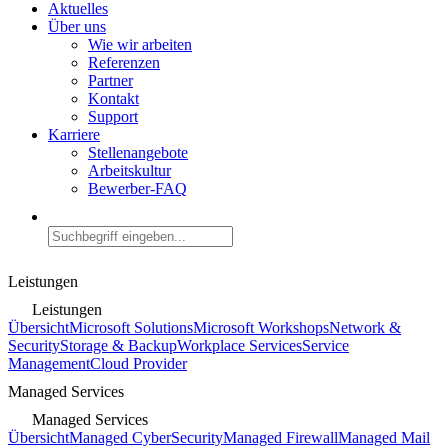
Aktuelles
Über uns
Wie wir arbeiten
Referenzen
Partner
Kontakt
Support
Karriere
Stellenangebote
Arbeitskultur
Bewerber-FAQ
Leistungen
Leistungen
Übersicht
Microsoft Solutions
Microsoft Workshops
Network &
Security
Storage & Backup
Workplace Services
Service
Management
Cloud Provider
Managed Services
Managed Services
Übersicht
Managed CyberSecurity
Managed Firewall
Managed Mail