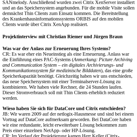
SANmelody. Anschließend wurden zwei Citrix XenServer installiert
und an das Speichersystem angebunden. Für die mobile Visite sollen
demnächst Thin Clients zum Einsatz kommen. Die Bereitstellung
des Krankenhausinformationssystems ORBIS auf den mobilen
Clients wurde über Citrix XenApp realisiert.
Projektinterview mit Christian Riemer und Jürgen Braun
Was war der Anlass zur Erneuerung Ihres Systems?
CR: Es war eher ein Neueinstieg als eine Erneuerung. Anlass war
die Einführung eines PAC-Systems (
Anmerkung: Picture Archiving
and Communication System – ein digitales Archivierungs- und
Kommunikationssystem für medizinische Bilddaten
), das eine große
Speicherkapazität benötigt. Gleichzeitig haben wir uns entschieden,
das neue Speichersystem mit einer Terminalserver-Lösung zu
kombinieren. Wir haben viele Rechner, die 24 Stunden laufen.
Dieser Stromverbrauch soll mit Thin Clients erheblich reduziert
werden.
Wieso haben Sie sich für DataCore und Citrix entschieden?
JB: Wir waren 2009 auf der netlogix-Hausmesse und sind bei einem
Vortrag auf DataCore aufmerksam geworden. Bei DataCore haben
wir eine redundante, leicht erweiterbare Lösung bekommen zum
Preis einer einzelnen NetApp- oder HP-Lösung.
CR: Im Verlauf der Projektierung kamen Herr Keller (Citrix-