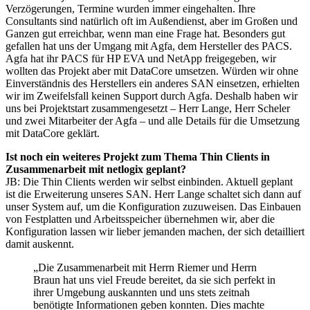
Verzögerungen, Termine wurden immer eingehalten. Ihre
Consultants sind natürlich oft im Außendienst, aber im Großen und
Ganzen gut erreichbar, wenn man eine Frage hat. Besonders gut
gefallen hat uns der Umgang mit Agfa, dem Hersteller des PACS.
Agfa hat ihr PACS für HP EVA und NetApp freigegeben, wir
wollten das Projekt aber mit DataCore umsetzen. Würden wir ohne
Einverständnis des Herstellers ein anderes SAN einsetzen, erhielten
wir im Zweifelsfall keinen Support durch Agfa. Deshalb haben wir
uns bei Projektstart zusammengesetzt – Herr Lange, Herr Scheler
und zwei Mitarbeiter der Agfa – und alle Details für die Umsetzung
mit DataCore geklärt.
Ist noch ein weiteres Projekt zum Thema Thin Clients in
Zusammenarbeit mit netlogix geplant?
JB: Die Thin Clients werden wir selbst einbinden. Aktuell geplant
ist die Erweiterung unseres SAN. Herr Lange schaltet sich dann auf
unser System auf, um die Konfiguration zuzuweisen. Das Einbauen
von Festplatten und Arbeitsspeicher übernehmen wir, aber die
Konfiguration lassen wir lieber jemanden machen, der sich detailliert
damit auskennt.
„Die Zusammenarbeit mit Herrn Riemer und Herrn
Braun hat uns viel Freude bereitet, da sie sich perfekt in
ihrer Umgebung auskannten und uns stets zeitnah
benötigte Informationen geben konnten. Dies machte