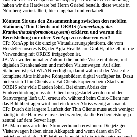
haben wir die Hardware bei Herrn Griebel bestellt, diese wurde in
Nürnberg vorinstalliert, hier eingebaut und verkabelt.
Könnten Sie uns den Zusammenhang zwischen den mobilen
Stationen, Thin Clients und ORBIS (
Anmerkung: das
Krankenhausinformationssystem
) erklären und warum die
Bereitstellung nur über XenApp zu realisieren war?
CR: XenApp ist die einzige Virtualisierungsplattform, die vom
Hersteller unseres KIS, der Agfa HealthCare GmbH, offiziell für die
Verwendung mit ORBIS freigegeben ist.
JB: Wir wollen in naher Zukunft die mobile Visite einführen, mit
digitalen Krankenakten und mobilen Visitenwagen. Auf allen
Stationen ist jetzt WLAN verfügbar, damit während der Visite die
komplette Akte inklusive Röntgenbildern digital verfügbar ist. Dazu
bieten sich Thin Clients an. Fat Clients kopieren beim Start von
ORBIS sehr viele Dateien lokal. Bei einem Abriss der
Funkverbindung muss der Client neu gestartet werden und der
Startvorgang läuft u.U. erneut ab, während beim Citrix-Client nur
das Bild übertragen wird und ein kurzer Abriss wenig ausmacht.
CR: Durch die längere Laufzeit der Thin Clients muss auch weniger
häufig in die Hardware investiert werden, da die Rechenleistung ja
zentral auf dem Server liegt.
JB: Man muss auch den Stromverbrauch erwähnen: Die jetzigen
Visitenwagen haben einen Akkupack und wenn daran ein PC
betrieben wird, der 100 Watt verbraucht, ist die Visite entsprechend