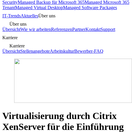
Security
Managed Backup für Microsoft 365
Managed Microsoft 365
Tenant
Managed Virtual Desktop
Managed Software Packages
IT-Trends
Aktuelles
Über uns
Über uns
Übersicht
Wie wir arbeiten
Referenzen
Partner
Kontakt
Support
Karriere
Karriere
Übersicht
Stellenangebote
Arbeitskultur
Bewerber-FAQ
Virtualisierung durch Citrix
XenServer für die Einführung