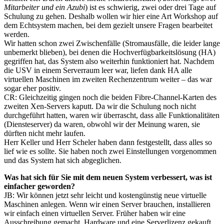
Mitarbeiter und ein Azubi
) ist es schwierig, zwei oder drei Tage auf
Schulung zu gehen. Deshalb wollen wir hier eine Art Workshop auf
dem Echtsystem machen, bei dem gezielt unsere Fragen bearbeitet
werden.
Wir hatten schon zwei Zwischenfälle (Stromausfälle, die leider lange
unbemerkt blieben), bei denen die Hochverfügbarkeitslösung (HA)
gegriffen hat, das System also weiterhin funktioniert hat. Nachdem
die USV in einem Serverraum leer war, liefen dank HA alle
virtuellen Maschinen im zweiten Rechenzentrum weiter – das war
sogar eher positiv.
CR: Gleichzeitig gingen noch die beiden Fibre-Channel-Karten des
zweiten Xen-Servers kaputt. Da wir die Schulung noch nicht
durchgeführt hatten, waren wir überrascht, dass alle Funktionalitäten
(Diensteserver) da waren, obwohl wir der Meinung waren, sie
dürften nicht mehr laufen.
Herr Keller und Herr Scheler haben dann festgestellt, dass alles so
lief wie es sollte. Sie haben noch zwei Einstellungen vorgenommen
und das System hat sich abgeglichen.
Was hat sich für Sie mit dem neuen System verbessert, was ist
einfacher geworden?
JB: Wir können jetzt sehr leicht und kostengünstig neue virtuelle
Maschinen anlegen. Wenn wir einen Server brauchen, installieren
wir einfach einen virtuellen Server. Früher haben wir eine
Ausschreibung gemacht, Hardware und eine Serverlizenz gekauft.