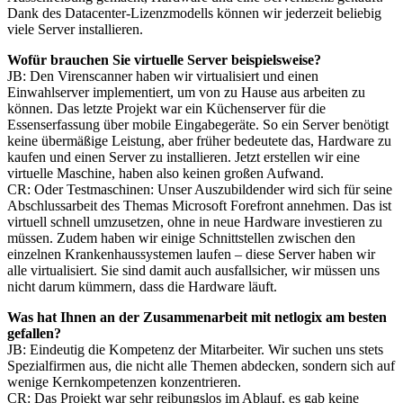
Dank des Datacenter-Lizenzmodells können wir jederzeit beliebig
viele Server installieren.
Wofür brauchen Sie virtuelle Server beispielsweise?
JB: Den Virenscanner haben wir virtualisiert und einen
Einwahlserver implementiert, um von zu Hause aus arbeiten zu
können. Das letzte Projekt war ein Küchenserver für die
Essenserfassung über mobile Eingabegeräte. So ein Server benötigt
keine übermäßige Leistung, aber früher bedeutete das, Hardware zu
kaufen und einen Server zu installieren. Jetzt erstellen wir eine
virtuelle Maschine, haben also keinen großen Aufwand.
CR: Oder Testmaschinen: Unser Auszubildender wird sich für seine
Abschlussarbeit des Themas Microsoft Forefront annehmen. Das ist
virtuell schnell umzusetzen, ohne in neue Hardware investieren zu
müssen. Zudem haben wir einige Schnittstellen zwischen den
einzelnen Krankenhaussystemen laufen – diese Server haben wir
alle virtualisiert. Sie sind damit auch ausfallsicher, wir müssen uns
nicht darum kümmern, dass die Hardware läuft.
Was hat Ihnen an der Zusammenarbeit mit netlogix am besten
gefallen?
JB: Eindeutig die Kompetenz der Mitarbeiter. Wir suchen uns stets
Spezialfirmen aus, die nicht alle Themen abdecken, sondern sich auf
wenige Kernkompetenzen konzentrieren.
CR: Das Projekt war sehr reibungslos im Ablauf, es gab keine