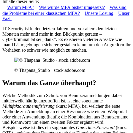
Inhalte dieser Seite:
Warum MFA?
Wie wurde MFA bisher umgesetzt?
Was sind
die Probleme bei einer klassischen MFA?
Unsere Lösung
Unser
Fazit
IT Security ist in den letzten Jahren und vor allem den letzten
Monaten mehr und mehr in den Blickpunkt geraten –
Cyberkriminalität sei „dank“. Es existieren vielerlei Ansätze wie
man IT-Umgebungen sicherer gestalten kann, um den Angreifern Ihr
Vorhaben so schwer wie möglich zu machen.
© Thapana_Studio - stock.adobe.com
Warum das Ganze überhaupt?
Welche Methodik zum Schutz von Benutzeranmeldungen dabei
mittlerweile häufig anzutreffen ist, ist eine sogenannte
Multifaktorauthentifizierung
(kurz: MFA), bei welcher die erste
Methode zur Anmeldung an einer Ressource wie einem Webportal
oder einer Anwendung (häufig die Kombination aus Benutzername
und Kennwort) um einen zweiten Faktor ergänzt wird.
Beispielsweise ist dies ein sogenanntes
One-Time-Password
(kurz:
OTP), welches dem Benutzer nach der Eingabe des ersten Faktors