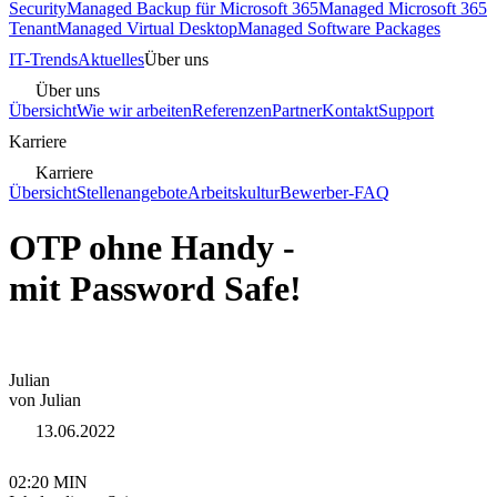
Security
Managed Backup für Microsoft 365
Managed Microsoft 365
Tenant
Managed Virtual Desktop
Managed Software Packages
IT-Trends
Aktuelles
Über uns
Über uns
Übersicht
Wie wir arbeiten
Referenzen
Partner
Kontakt
Support
Karriere
Karriere
Übersicht
Stellenangebote
Arbeitskultur
Bewerber-FAQ
OTP ohne Handy -
mit Password Safe!
Julian
von Julian
13.06.2022
02:20 MIN