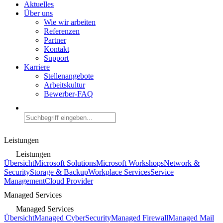
Aktuelles
Über uns
Wie wir arbeiten
Referenzen
Partner
Kontakt
Support
Karriere
Stellenangebote
Arbeitskultur
Bewerber-FAQ
Leistungen
Leistungen
Übersicht
Microsoft Solutions
Microsoft Workshops
Network &
Security
Storage & Backup
Workplace Services
Service
Management
Cloud Provider
Managed Services
Managed Services
Übersicht
Managed CyberSecurity
Managed Firewall
Managed Mail